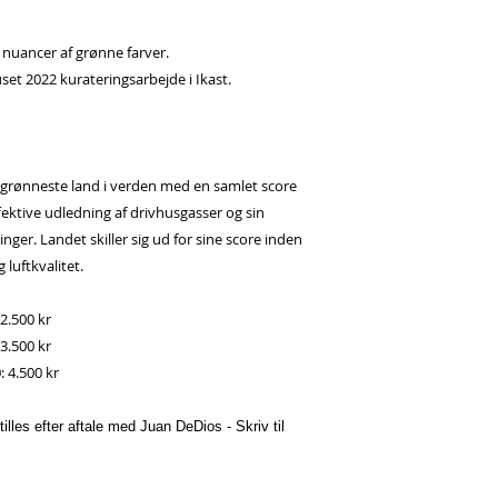
 nuancer af grønne farver.
set 2022 kurateringsarbejde i Ikast.
egrønneste land i verden med en samlet score
fektive udledning af drivhusgasser og sin
nger. Landet skiller sig ud for sine score inden
 luftkvalitet.
2.500 kr
3.500 kr
: 4.500 kr
lles efter aftale med Juan DeDios - Skriv til