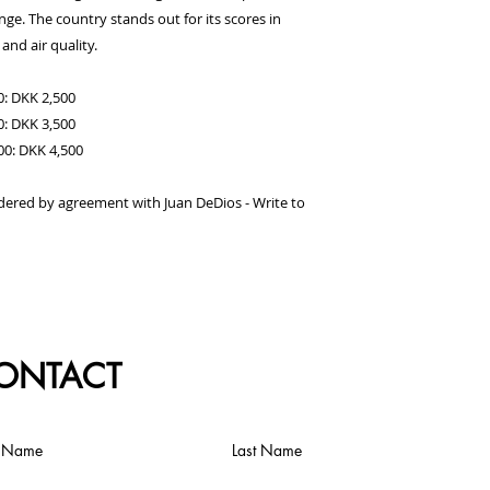
nge. The country stands out for its scores in
and air quality.
0: DKK 2,500
0: DKK 3,500
100: DKK 4,500
dered by agreement with Juan DeDios - Write to
ONTACT
t Name
Last Name