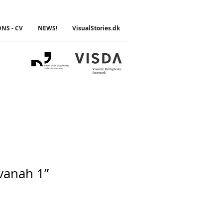
ONS - CV
NEWS!
VisualStories.dk
vanah 1”
e