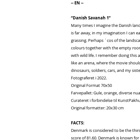
-- EN --
“Danish Savanah 1”
Many times I imagine the Danish land
is far away, in my imagination I can e
grassing. Perhaps ´cos of the landsca
colours together with the empty room
with wild life. I remember doing this a
like an arena, where the movie shoul
dinosaurs, soldiers, cars, and my sist
Fotograferet i 2022.
Original Format 70x50
Farvepallet: Gule, orange, diverse nu
Curateret i forbindelse til KunstPakhu
Original formatter: 20x30 cm
FACTS:
Denmark is considered to be the third
score of 81.60. Denmark is known for 