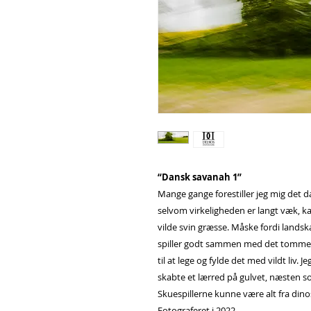
“Dansk savanah 1”
Mange gange forestiller jeg mig det 
selvom virkeligheden er langt væk, kan
vilde svin græsse. Måske fordi landsk
spiller godt sammen med det tomme
til at lege og fylde det med vildt liv.
skabte et lærred på gulvet, næsten so
Skuespillerne kunne være alt fra dinos
Fotograferet i 2022.