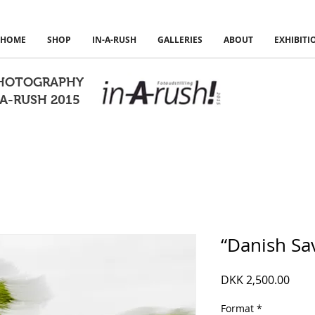
HOME
SHOP
IN-A-RUSH
GALLERIES
ABOUT
EXHIBITI
PHOTOGRAPHY
A-RUSH 2015
“Danish Sa
Pric
DKK 2,500.00
Format
*