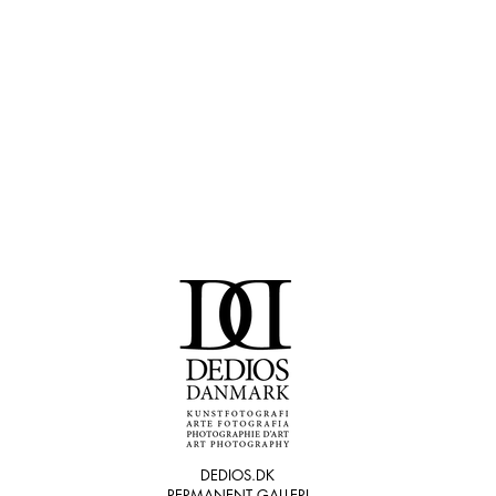
NMARK COPYRIGHTS 2012-2025 © Copyright - All
and text shown on this site are under European Copy
w Protection represented by the Danish Association
ssional Photographers and The Copy Rights Danish
 COPYDAN - BILLEDEKUNST DJFotograferne - Board of
s Member 2015-2023™©
DEDIOS.DK
PERMANENT GALLERI