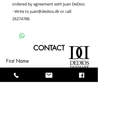
ordered by agreement with Juan DeDios
- Write to juan@dedios.dk or call:
26274788.
CONTACT
First Name
Last Name
Email
TELL JUANDEDIOS ABOUT YOUR
EVENT OR INQUIRY