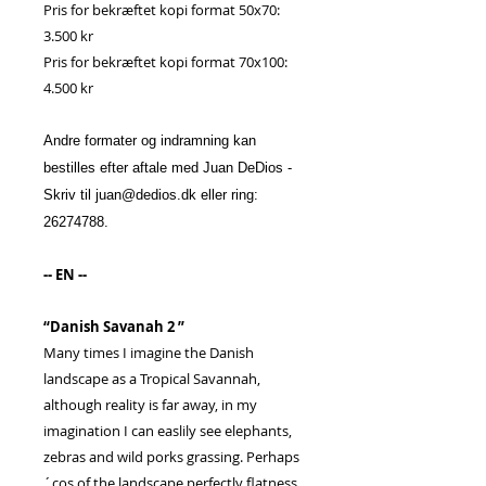
Pris for bekræftet kopi format 50x70:
3.500 kr
Pris for bekræftet kopi format 70x100:
4.500 kr
Andre formater og indramning kan
bestilles efter aftale med Juan DeDios -
Skriv til juan@dedios.dk eller ring:
26274788.
-- EN --
“Danish Savanah 2 ”
Many times I imagine the Danish
landscape as a Tropical Savannah,
although reality is far away, in my
imagination I can easlily see elephants,
zebras and wild porks grassing. Perhaps
´cos of the landscape perfectly flatness